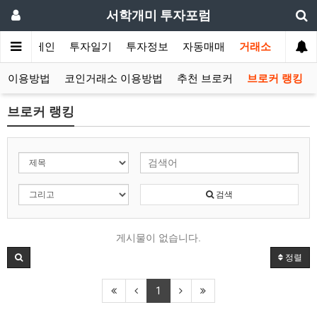
서학개미 투자포럼
메인
투자일기
투자정보
자동매매
거래소
커 이용방법
코인거래소 이용방법
추천 브로커
브로커 랭킹
브로커 랭킹
검색
게시물이 없습니다.
정렬
1