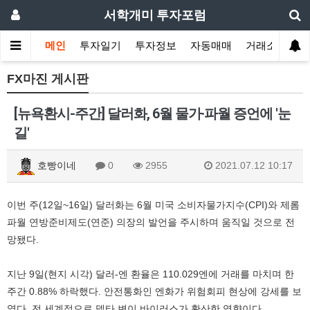
서학개미 투자포럼
메인
투자일기
투자정보
자동매매
거래소
FX마진 게시판
[뉴욕환시-주간] 달러화, 6월 물가·파월 증언에 '눈
길'
호빵이네
0
2955
2021.07.12 10:17
이번 주(12일~16일) 달러화는 6월 미국 소비자물가지수(CPI)와 제롬
파월 연방준비제도(연준) 의장의 발언을 주시하며 움직일 것으로 전
망됐다.
지난 9일(현지 시각) 달러-엔 환율은 110.029엔에 거래를 마치며 한
주간 0.88% 하락했다. 안전통화인 엔화가 위험회피 현상에 강세를 보
였다. 전 세계적으로 델타 변이 바이러스가 확산한 영향이다.