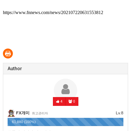
https://www.fnnews.com/news/202107220631553812
Author
4
0
FX개미
Lv.8
최고관리자
61,880 (100%)