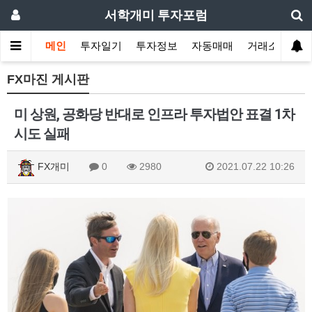
서학개미 투자포럼
메인
투자일기
투자정보
자동매매
거래소
FX마진 게시판
미 상원, 공화당 반대로 인프라 투자법안 표결 1차
시도 실패
FX개미
0
2980
2021.07.22 10:26