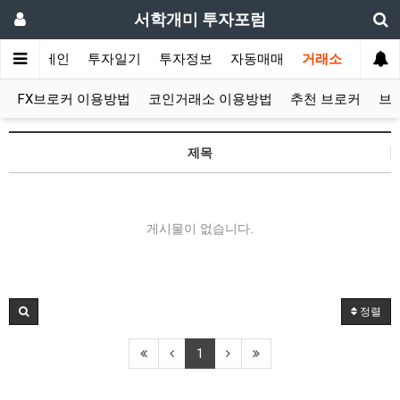
서학개미 투자포럼
메인
투자일기
투자정보
자동매매
거래소
FX브로커 이용방법
코인거래소 이용방법
추천 브로커
브
제목
게시물이 없습니다.
정렬
1