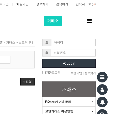
로그인
회원가입
정보찾기
검색하기
접속자 328 (
3
)
전
거래소
체
메
뉴
홈 > 거래소 > 브로커 랭킹
Login
자동로그인
회원가입
|
정보찾기
정렬
거래소
FX브로커 이용방법
코인거래소 이용방법