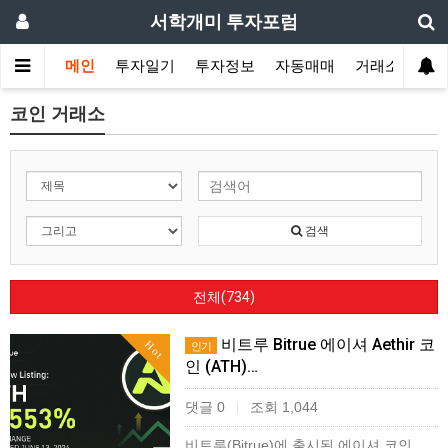
서학개미 투자포럼
메인
투자일기
투자정보
자동매매
거래소
코인 거래소
검색
전체(734)
비트루 Bitrue 에이셔 Aethir 코
Hot
인기
인 (ATH)…
댓글 0
조회 1,044
|
비트루(Bitrue)에 출시된 에이셔 코인