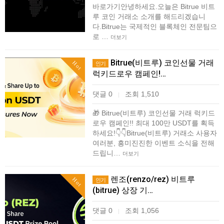
바로가기안녕하세요.오늘은 Bitrue 비트
루 코인 거래소 소개를 해드리겠습니
다.Bitrue는 국제적인 블록체인 전문팀으
로 …
더보기
Bitrue(비트루) 코인선물 거래
Hot
인기
럭키드로우 캠페인!…
댓글 0
조회 1,510
|
🎁 Bitrue(비트루) 코인선물 거래 럭키드
로우 캠페인!! 최대 100만 USDT를 획득
하세요!👇👇Bitrue(비트루) 거래소 사용자
여러분, 흥미진진한 이벤트 소식을 전해
드립니…
더보기
렌조(renzo/rez) 비트루
Hot
인기
(bitrue) 상장 기…
댓글 0
조회 1,056
|