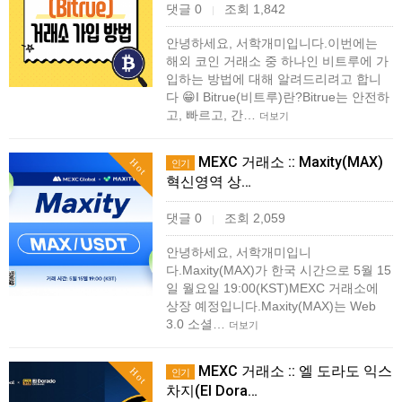
댓글 0
조회 1,842
|
안녕하세요, 서학개미입니다.이번에는
해외 코인 거래소 중 하나인 비트루에 가
입하는 방법에 대해 알려드리려고 합니
다 😁I Bitrue(비트루)란?Bitrue는 안전하
고, 빠르고, 간…
더보기
MEXC 거래소 :: Maxity(MAX)
Hot
인기
혁신영역 상…
댓글 0
조회 2,059
|
안녕하세요, 서학개미입니
다.Maxity(MAX)가 한국 시간으로 5월 15
일 월요일 19:00(KST)MEXC 거래소에
상장 예정입니다.​Maxity(MAX)는 Web
3.0 소셜…
더보기
MEXC 거래소 :: 엘 도라도 익스
Hot
인기
차지(El Dora…