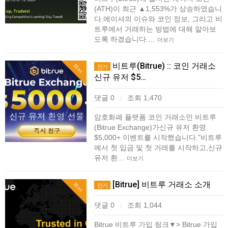
(ATH)이 최근 ▲1,553%가 상승하였습니
다.에이셔의 이슈와 코인 정보, 그리고 비
트루에서 거래하는 방법에 대해 알아보
도록 하겠습니다.…
더보기
비트루(Bitrue) :: 코인 거래소
Hot
인기
신규 유저 $5…
댓글 0
조회 1,470
|
암호화폐 플랫폼 코인 거래소인 비트루
(Bitrue Exchange)가신규 유저 환영
$5,000+ 이벤트를 시작했습니다.​"비트루
에서 첫 입금 및 첫 거래를 시작하고,신규
유저 환…
더보기
[Bitrue] 비트루 거래소 소개
Hot
인기
댓글 0
조회 1,044
|
Bitrue 비트루 가입 링크▼> Bitrue 가입