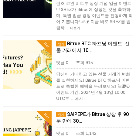
렌조 코인 비트루 상장 기념 입금 이벤트
!!! $REZ가 Bitrue에 상장된 것을 축하하
며, 특별 입금 경쟁 이벤트를 진행하게 되
어 기쁩니다! 🎉💰 지금 바로 $REZ를 입
금하…
더보기
Bitrue BTC 하프닝 이벤트: 선
Hot
인기
물 거래에서 10…
댓글 0
조회 915
|
당신이 기대하고 있는 선물 거래의 변화
를 실현하세요! Bitrue BTC 하프닝 이벤
트로 특별한 혜택을 누려보세요! 🚀🎁⏰
이벤트 기간: 2024년 4월 18일 10:00
UTC부…
더보기
$AIPEPE가 Bitrue 상장 후 90
Hot
인기
분 만에 30…
댓글 0
조회 1,142
|