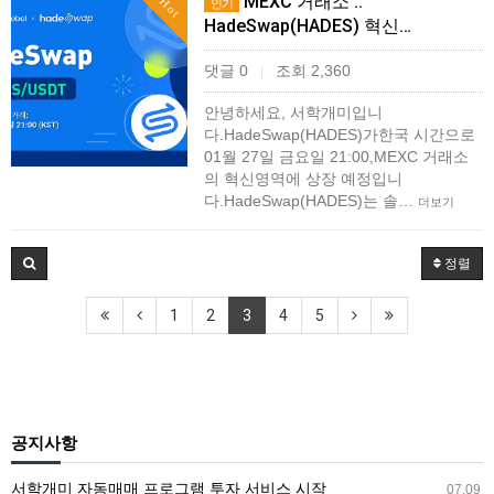
MEXC 거래소 ::
Hot
인기
HadeSwap(HADES) 혁신…
댓글 0
조회 2,360
|
안녕하세요, 서학개미입니
다.HadeSwap(HADES)가한국 시간으로
01월 27일 금요일 21:00,MEXC 거래소
의 혁신영역에 상장 예정입니
다.HadeSwap(HADES)는 솔…
더보기
정렬
1
2
3
4
5
공지사항
서학개미 자동매매 프로그램 투자 서비스 시작
07.09