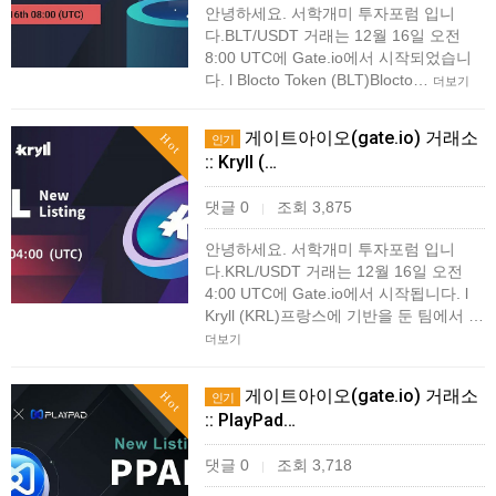
안녕하세요. 서학개미 투자포럼 입니
다.BLT/USDT 거래는 12월 16일 오전
8:00 UTC에 Gate.io에서 시작되었습니
다. l Blocto Token (BLT)Blocto…
더보기
게이트아이오(gate.io) 거래소
Hot
인기
:: Kryll (…
댓글 0
조회 3,875
|
안녕하세요. 서학개미 투자포럼 입니
다.KRL/USDT 거래는 12월 16일 오전
4:00 UTC에 Gate.io에서 시작됩니다. l
Kryll (KRL)프랑스에 기반을 둔 팀에서 …
더보기
게이트아이오(gate.io) 거래소
Hot
인기
:: PlayPad…
댓글 0
조회 3,718
|