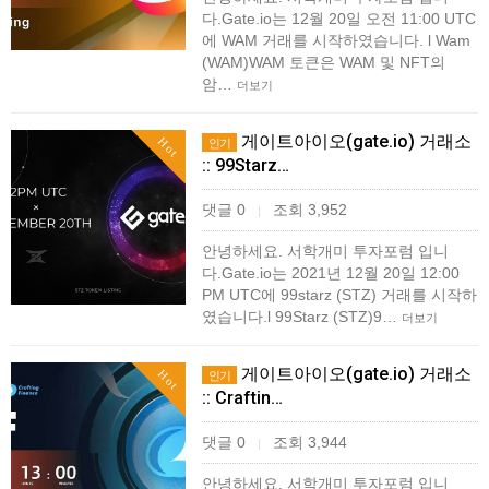
다.Gate.io는 12월 20일 오전 11:00 UTC
에 WAM 거래를 시작하였습니다. l Wam
(WAM)WAM 토큰은 WAM 및 NFT의
암…
더보기
게이트아이오(gate.io) 거래소
Hot
인기
:: 99Starz…
댓글 0
조회 3,952
|
안녕하세요. 서학개미 투자포럼 입니
다.Gate.io는 2021년 12월 20일 12:00
PM UTC에 99starz (STZ) 거래를 시작하
였습니다.l 99Starz (STZ)9…
더보기
게이트아이오(gate.io) 거래소
Hot
인기
:: Craftin…
댓글 0
조회 3,944
|
안녕하세요. 서학개미 투자포럼 입니