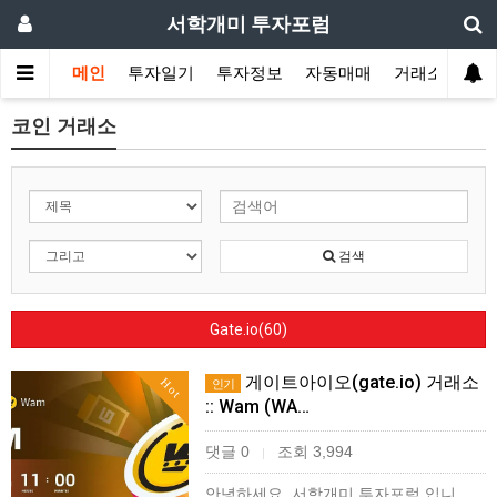
서학개미 투자포럼
메인
투자일기
투자정보
자동매매
거래소
코인 거래소
검색
Gate.io(60)
게이트아이오(gate.io) 거래소
Hot
인기
:: Wam (WA…
댓글 0
조회 3,994
|
안녕하세요. 서학개미 투자포럼 입니