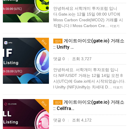
안녕하세요 서학개미 투자포럼 입니
다.Gate.io는 12월 15일 08:00 UTC에
Moss Carbon Credit(MCO2) 거래를 시
작합니다.l Moss Carbon Cre…
더보기
게이트아이오(gate.io) 거래소
Hot
인기
:: Unifty …
댓글 0
조회 3,727
|
안녕하세요. 서학개미 투자포럼 입니
다.NIF/USDT 거래는 12월 14일 오전 8
시(UTC)에 Gate.io에서 시작되었습니다.
l Unifty (NIF)Unifty는 차세대 D…
더보기
게이트아이오(gate.io) 거래소
Hot
인기
:: Cellfra…
댓글 0
조회 4,172
|