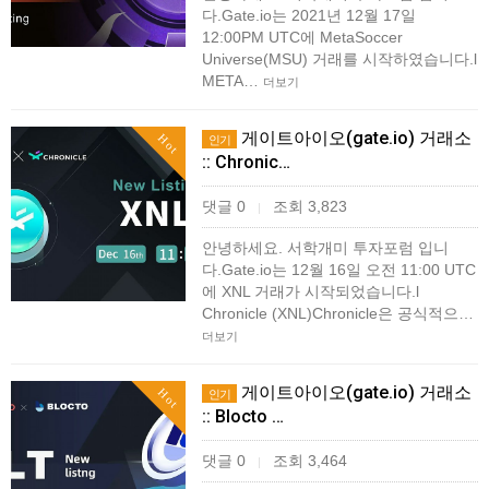
다.Gate.io는 2021년 12월 17일
12:00PM UTC에 MetaSoccer
Universe(MSU) 거래를 시작하였습니다.l
META…
더보기
게이트아이오(gate.io) 거래소
Hot
인기
:: Chronic…
댓글 0
조회 3,823
|
안녕하세요. 서학개미 투자포럼 입니
다.Gate.io는 12월 16일 오전 11:00 UTC
에 XNL 거래가 시작되었습니다.l
Chronicle (XNL)Chronicle은 공식적으…
더보기
게이트아이오(gate.io) 거래소
Hot
인기
:: Blocto …
댓글 0
조회 3,464
|